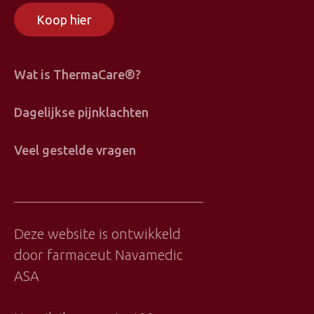
Koop hier
Meny
Wat is ThermaCare®?
Dagelijkse pijnklachten
Veel gestelde vragen
Neem
contact
Deze website is ontwikkeld
op
door farmaceut
Navamedic
ASA